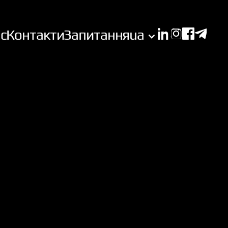
с
Контакти
Запитання
ua